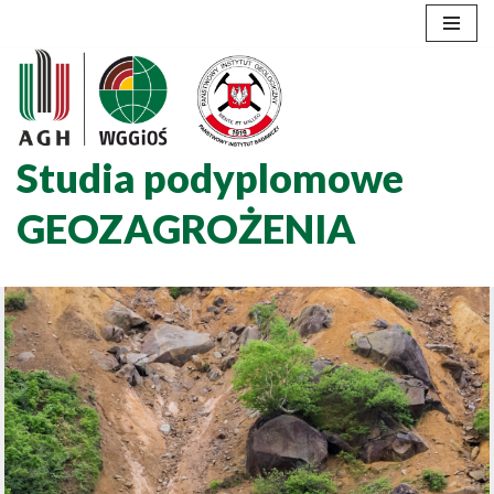
Przejdź
do
treści
Studia podyplomowe
GEOZAGROŻENIA